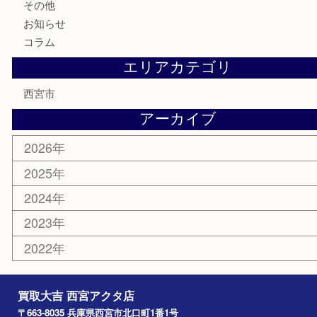
銀製品
古美術品
食器
テレホンカード
商品券
金券
株主優待券
はがき
古銭
金貨
記念メダル
香水
勲章
おもちゃ
喫煙具
文房具