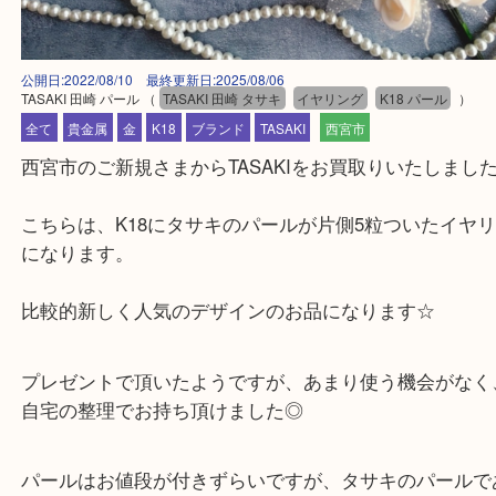
公開日:2022/08/10 最終更新日:2025/08/06
TASAKI 田崎 パール
（
TASAKI 田崎 タサキ
イヤリング
K18 パール
全て
貴金属
金
K18
ブランド
TASAKI
西宮市
西宮市のご新規さまからTASAKIをお買取りいたし
こちらは、K18にタサキのパールが片側5粒ついた
になります。
比較的新しく人気のデザインのお品になります☆