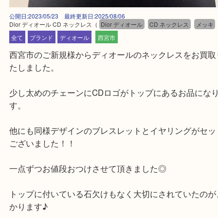
公開日:2023/05/23 最終更新日:2025/08/06
Dior ディオール CD ネックレス
（
Dior ディオール
CD ネックレス
メ
全て
ブランド
ディオール
西宮市
西宮市のご新規様からディオールのネックレスをお
たしました。
少し太めのチェーンにCDロゴがトップにあるお品
す。
他にも同様デザインのブレスレットとイヤリングが
ございました！！