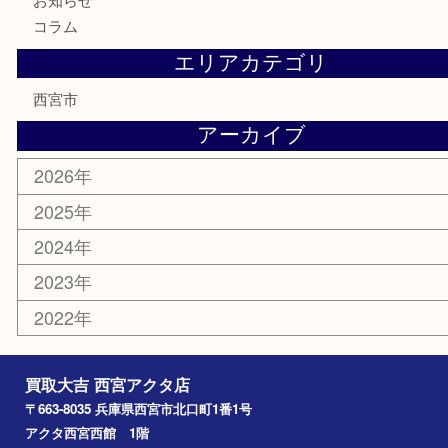
古美術品
食器
テレホンカード
商品券
金券
株主優待券
はがき
古銭
金貨
記念メダル
香水
勲章
おもちゃ
喫煙具
文房具
鉄道模型