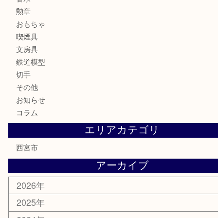
時計
カメラ
お酒
骨董品
金製品
銀製品
古美術品
食器
テレホンカード
商品券
金券
株主優待券
はがき
古銭
金貨
記念メダル