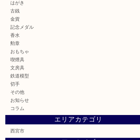
宝石
サングラス
バッグ
財布
ブランド
時計
カメラ
お酒
骨董品
金製品
銀製品
古美術品
食器
テレホンカード
商品券
金券