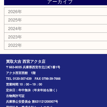
株主優待券
はがき
古銭
金貨
記念メダル
香水
勲章
おもちゃ
喫煙具
文房具
鉄道模型
切手
その他
お知らせ
コラム
エリアカテゴリ