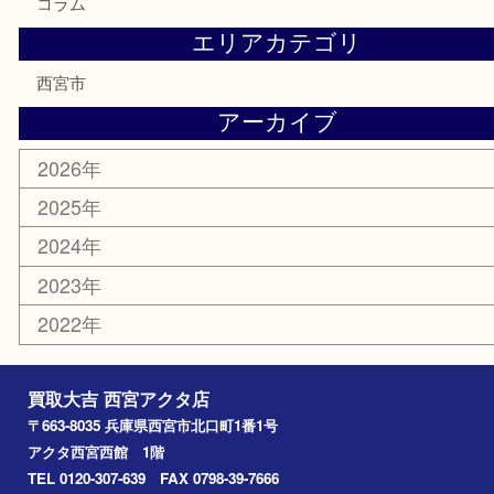
食器
テレホンカード
商品券
金券
株主優待券
はがき
古銭
金貨
記念メダル
香水
勲章
おもちゃ
喫煙具
文房具
鉄道模型
切手