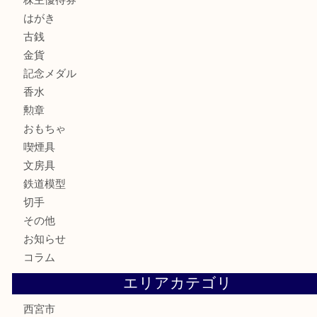
宝石
サングラス
バッグ
財布
ブランド
時計
カメラ
お酒
骨董品
金製品
銀製品
古美術品
食器
テレホンカード
商品券
金券