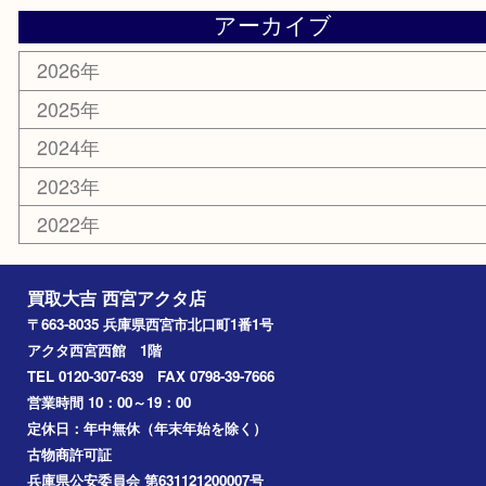
株主優待券
はがき
古銭
金貨
記念メダル
香水
勲章
おもちゃ
喫煙具
文房具
鉄道模型
切手
その他
お知らせ
コラム