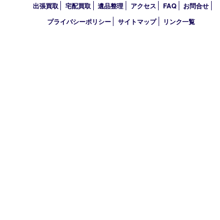
営業時間 10：00～19：00
定休日：年中無休（年末年始を除く）
古物商許可証
兵庫県公安委員会 第631121200007号
登録社名：株式会社ルートコウベ
HOME
初めての方
買取商品
買取参考例
HP特典
買取ブログ
出張買取
宅配買取
遺品整理
アクセス
FAQ
お問合
プライバシーポリシー
サイトマップ
リンク一覧