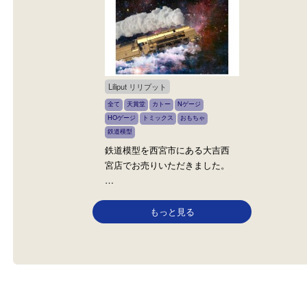
鉄道模型 エンドウ 101系
鉄道模型 エンドウ
全て
エンドウ
鉄道模型
全て
エンドウ
鉄道模型
西宮市の御新規様から鉄道模型
尼崎市武庫町のご新規さ
をお買取りいたしました。 こ
ら、鉄道模型をお売り頂
ち…
た◎ …
Liliput リリプット
全て
天賞堂
カトー
Nゲージ
HOゲージ
トミックス
おもちゃ
鉄道模型
鉄道模型を西宮市にある大吉西
宮店でお売りいただきました。
…