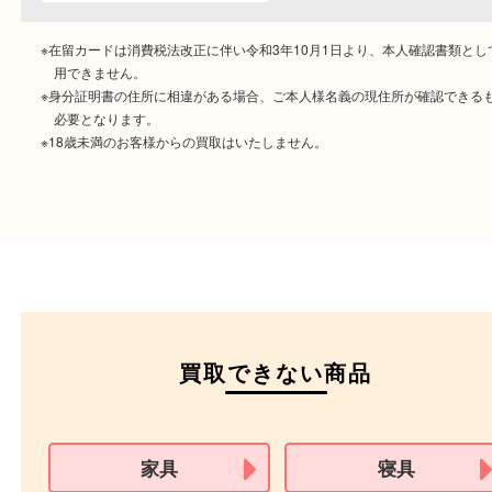
ご成約時に必要なもの
本人
確認書類
運転免許証
マイナンバーカー
パスポート
特別永住者証明書
（日本政府発行のもの
住民基本台帳カード
※在留カードは消費税法改正に伴い令和3年10月1日より、本人確認書
用できません。
※身分証明書の住所に相違がある場合、ご本人様名義の現住所が確認