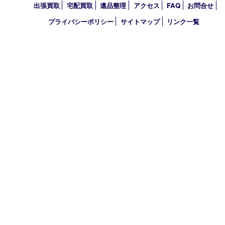
TEL 0120-307-639 FAX 0798-39-7666
営業時間 10：00～19：00
定休日：年中無休（年末年始を除く）
古物商許可証
兵庫県公安委員会 第631121200007号
登録社名：株式会社ルートコウベ
HOME
初めての方
買取商品
買取参考例
HP特典
買取ブログ
出張買取
宅配買取
遺品整理
アクセス
FAQ
お問合
プライバシーポリシー
サイトマップ
リンク一覧