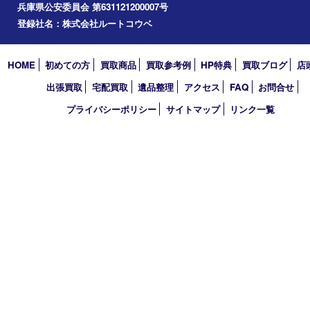
買取大吉 西宮アクタ店
〒663-8035 兵庫県西宮市北口町1番1号
アクタ西宮西館 1階
TEL 0120-307-639 FAX 0798-39-7666
営業時間 10：00～19：00
定休日：年中無休（年末年始を除く）
古物商許可証
兵庫県公安委員会 第631121200007号
登録社名：株式会社ルートコウベ
HOME
初めての方
買取商品
買取参考例
HP特典
買取ブログ
出張買取
宅配買取
遺品整理
アクセス
FAQ
お問合
プライバシーポリシー
サイトマップ
リンク一覧