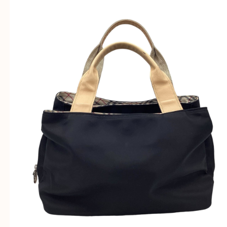
と思って頂けるよう 精一杯のご案内をいたします
皆様のご来店を従業員一同、心からお待ちしており
Facebook
Twitter
Line
Burberry バーバリー ノバチェック ハンドバ
公開日:2024/11/07 最終更新日:2025/08/06
Burberry バーバリー ノバチェック ハンドバッグ（
Burberry バーバリー
ク ハンドバッグ
ナイロン
）
全て
バッグ
ブランド
バーバリー
西宮市