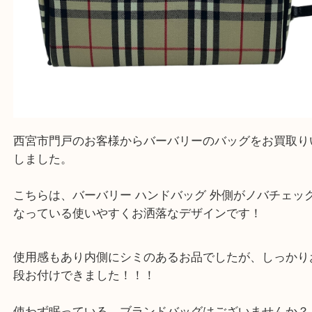
『大吉西宮アクタ店に来てよかった！』
と思って頂けるよう 精一杯のご案内をいたします
皆様のご来店を従業員一同、心からお待ちしており
Facebook
Twitter
Line
Burberry バーバリー ノバチェック ハンドバ
公開日:2024/09/15 最終更新日:2025/08/06
Burberry バーバリー ノバチェック ハンドバッグ（
Burberry バーバリー
ク ハンドバッグ
キャンバス
）
全て
バッグ
ブランド
バーバリー
西宮市