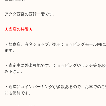
★最寄り駅★
西宮北口駅
アクタ西宮の西館一階です。
★当店の特徴★