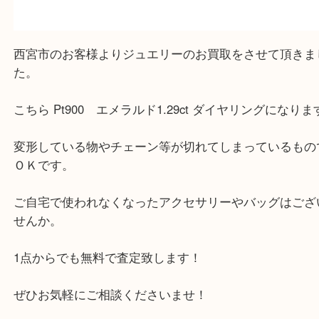
公開日:2025/08/08
Pt900 エメラルド1.29ct ダイヤリング（
N/A
N/A
Pt900 エメラ
ンド
）
ダイヤモンド
全て
貴金属
エメラルド
Pt900
プラチナ
西宮