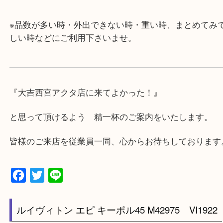
★最寄り駅★
西宮北口駅
アクタ西宮の西館一階です。
★当店の特徴★