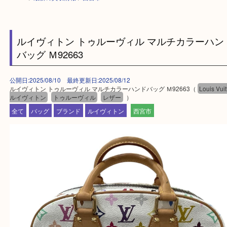
HOME
>
最新の買取情報
>
西宮市
ルイヴィトン トゥルーヴィル マルチカラー
バッグ Ｍ92663
公開日:2025/08/10 最終更新日:2025/08/12
ルイヴィトン トゥルーヴィル マルチカラーハンドバッグ Ｍ92663（
Lou
ルイヴィトン
トゥルーヴィル
レザー
）
全て
バッグ
ブランド
ルイヴィトン
西宮市