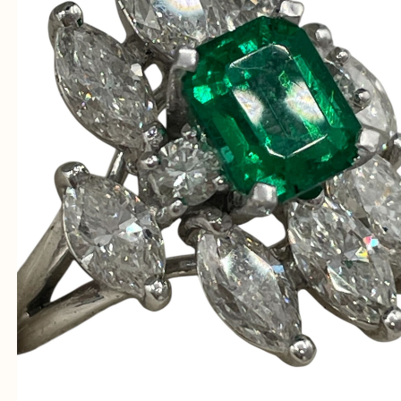
※品数が多い時・外出できない時・重い時、まとめ
しい時などにご利用下さいませ。
『大吉西宮アクタ店に来てよかった！』
と思って頂けるよう 精一杯のご案内をいたします
皆様のご来店を従業員一同、心からお待ちしており
Facebook
Twitter
Line
Pt900 エメラルド1.29ct ダイヤリング