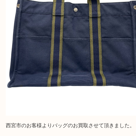
エルメス フールトゥMM トートバッグ
公開日:2025/08/09
エルメス フールトゥMM トートバッグ（
エルメス
フールトゥMM
N
全て
エルメス
バッグ
ブランド
西宮市