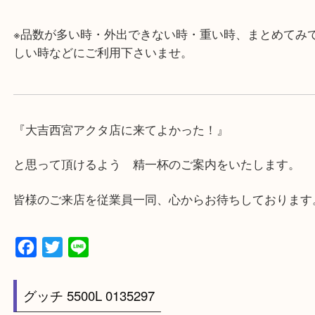
★最寄り駅★
西宮北口駅
アクタ西宮の西館一階です。
★当店の特徴★