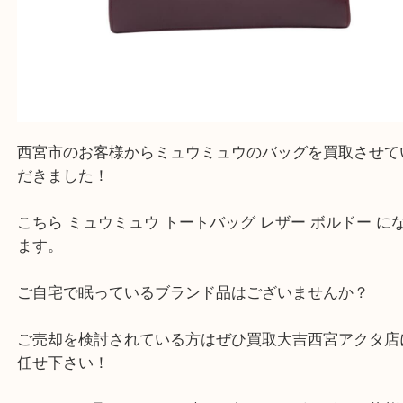
ミュウミュウ トートバッグ レザー ボルドー （
miumiu ミュウミュウ
N
ー
）
全て
ブランド
ミュウミュウ
西宮市