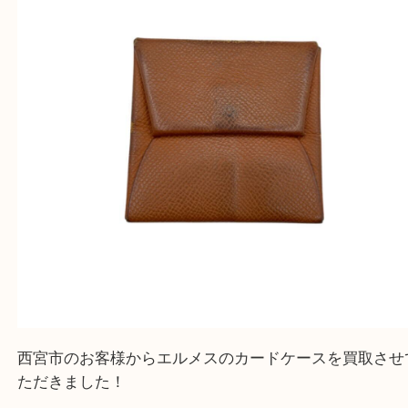
上記地域にない場合も、ご相談下さい。
※品数が多い時・外出できない時・重い時、まとめ
しい時などにご利用下さいませ。
『大吉西宮アクタ店に来てよかった！』
と思って頂けるよう 精一杯のご案内をいたします
皆様のご来店を従業員一同、心からお待ちしており
Facebook
Twitter
Line