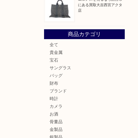
にある買取大吉西宮アクタ
店
商品カテゴリ
全て
貴金属
宝石
サングラス
バッグ
財布
ブランド
時計
カメラ
お酒
骨董品
金製品
銀製品