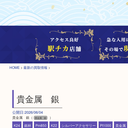
HOME
>
最新の買取情報
>
貴金属 銀
公開日:2026/06/04
貴金属 銀（
）
貴金属 銀
K24
銀杯
Pm850
K22
シルバーアクセサリー
Pt1000
貴金属