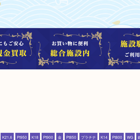
K21,6
Pt950
K18
Pt900
金
Pt850
プラチナ
K14
Pt800
WG