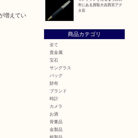
市にある買取大吉西宮アク
タ店
が増えてい
商品カテゴリ
全て
貴金属
宝石
サングラス
バッグ
財布
ブランド
時計
カメラ
お酒
骨董品
金製品
銀製品