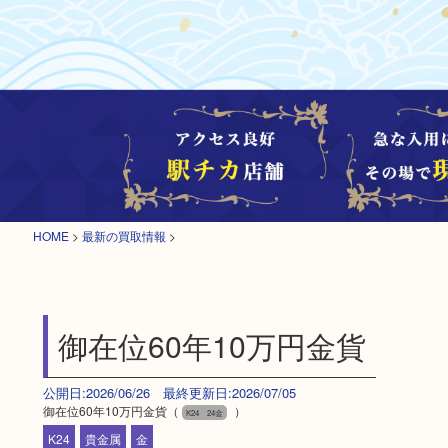
HOME
>
最新の買取情報
>
御在位60年10万円金貨
公開日:2026/06/26 最終更新日:2026/07/05
御在位60年10万円金貨（
）
K24 24金
K24
貴金属
金