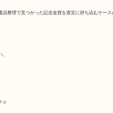
や遺品整理で見つかった記念金貨を査定に持ち込むケース
！
い。
す☆