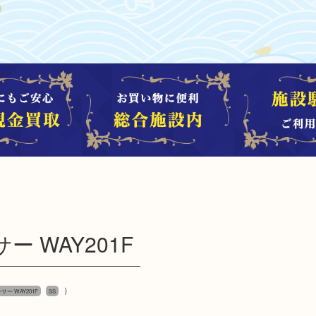
 WAY201F
）
ー WAY201F
SS