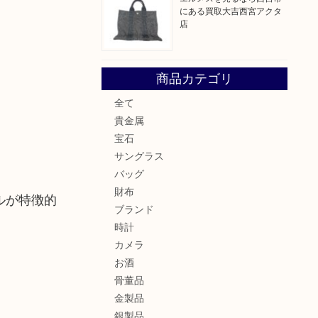
にある買取大吉西宮アクタ
店
商品カテゴリ
全て
貴金属
宝石
サングラス
バッグ
財布
ルが特徴的
ブランド
時計
カメラ
お酒
骨董品
金製品
銀製品