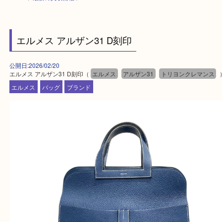
HOME
>
最新の買取情報
>
エルメス アルザン31 D刻印
公開日:2026/02/20
エルメス アルザン31 D刻印（
エルメス
アルザン31
トリヨンクレマ
エルメス
バッグ
ブランド