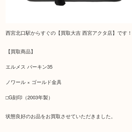
皆様のご来店を従業員一同、心からお待ちしており
Facebook
Twitter
Line
エルメス バーキン35 ノワール × ゴールド金具
刻印（2003年製）
公開日:2026/01/29
エルメス バーキン35 ノワール × ゴールド金具 □G刻印（2003年製）（
ーキン
レザー
）
エルメス
バッグ
ブランド