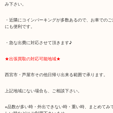
★最寄り駅★
西宮北口駅
アクタ西宮の西館一階です。