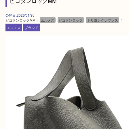
※品数が多い時・外出できない時・重い時、まとめ
しい時などにご利用下さいませ。
『大吉西宮アクタ店に来てよかった！』
と思って頂けるよう 精一杯のご案内をいたします
皆様のご来店を従業員一同、心からお待ちしており
Facebook
Twitter
Line
ピコタンロックMM