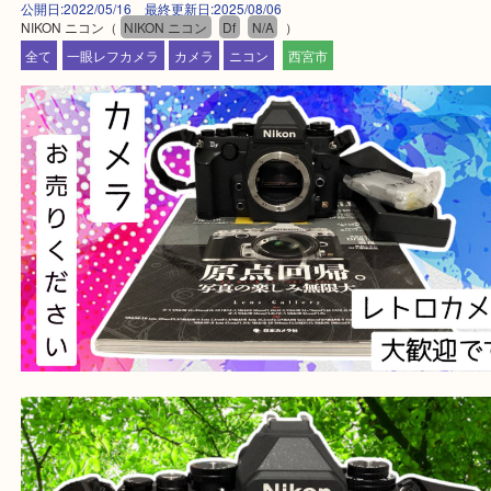
ます。
・査定中に外出可能です。ショッピングやランチ等
み下さい。
・近隣にコインパーキングが多数あるので、お車で
にも便利です。
・年中無休です！年末年始も営業しております！急
対応させて頂きます♪
★出張買取の対応可能地域★
西宮市・芦屋市その他日帰り出来る範囲で承ります