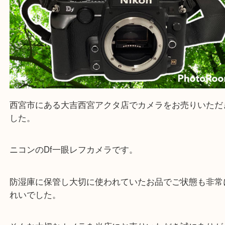
上記地域にない場合も、ご相談下さい。
※品数が多い時・外出できない時・重い時、まとめ
しい時などにご利用下さいませ。
『大吉西宮アクタ店に来てよかった！』
と思って頂けるよう 精一杯のご案内をいたします
皆様のご来店を従業員一同、心からお待ちしており
Facebook
Twitter
Line