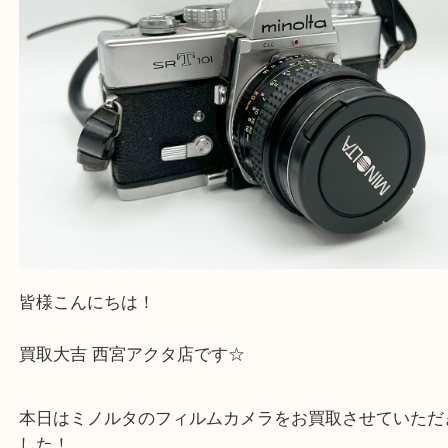
上記地域にない場合も、ご相談下さい。
※品数が多い時・外出できない時・重い時、まとめ
しい時などにご利用下さいませ。
『大吉西宮アクタ店に来てよかった！』
と思って頂けるよう 精一杯のご案内をいたします
皆様のご来店を従業員一同、心からお待ちしており
Facebook
Twitter
Line