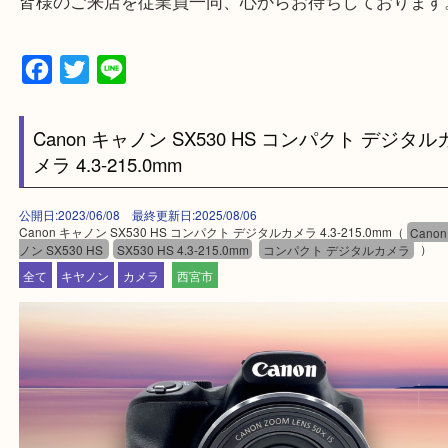
上記地域にない場合も、ご相談下さい。
※品数が多い時・外出できない時・重い時、まとめ
しい時などにご利用下さいませ。
『大吉西宮アクタ店に来てよかった！』
と思って頂けるよう 精一杯のご案内をいたします
皆様のご来店を従業員一同、心からお待ちしており
Facebook
Twitter
Line