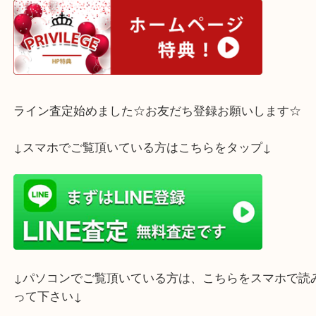
阪急 西宮北口駅からすぐの【買取大吉 西宮アクタ
す！
K18 リング R0.5ct D1.05ctをお買取させてい
た！
鮮やかなルビーに散りばめられたダイヤモンドが光
なお品物です。
査定は無料・予約不要です。1点からでも大歓迎！
皆様のご来店を心よりお待ちしております。
ホームページ特典は下記バナーよりご確認ください