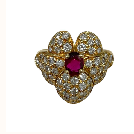
と思って頂けるよう 精一杯のご案内をいたします
皆様のご来店を従業員一同、心からお待ちしており
Facebook
Twitter
Line
K18 リング R0.5ct D1.05ct
公開日:2025/10/14
K18 リング R0.5ct D1.05ct（
K18
）
ダイヤモンド
貴金属
宝石
K18
金
ルビー