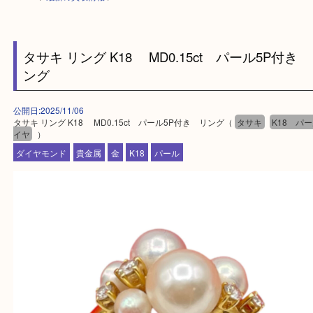
HOME
>
最新の買取情報
>
タサキ リング K18 MD0.15ct パール5P
ング
公開日:2025/11/06
タサキ リング K18 MD0.15ct パール5P付き リング（
タサキ
K1
イヤ
）
ダイヤモンド
貴金属
金
K18
パール