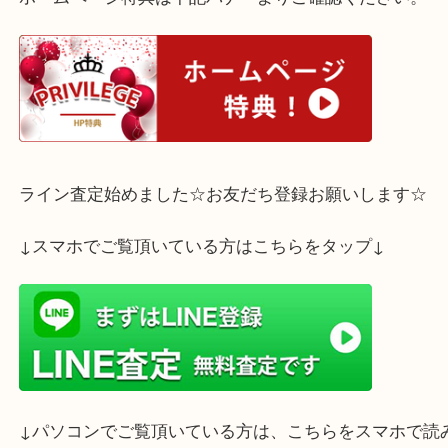
阪急 西宮北口駅からすぐの【買取大吉 西宮アクタ
す！