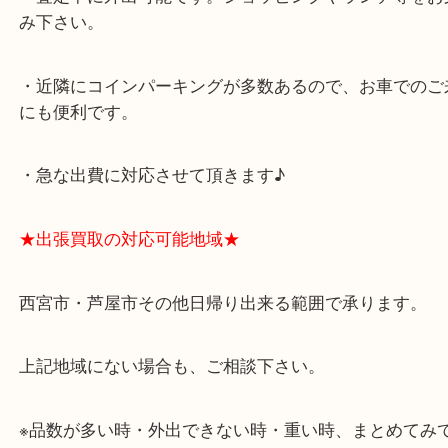
★最寄り駅★
西宮北口駅
アクタ西宮の西館一階です。