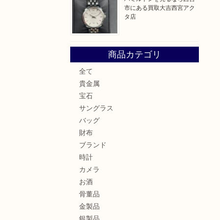
市にある買取大吉西宮アク
タ店
商品カテゴリ
全て
貴金属
宝石
サングラス
バッグ
財布
ブランド
時計
カメラ
お酒
骨董品
金製品
銀製品