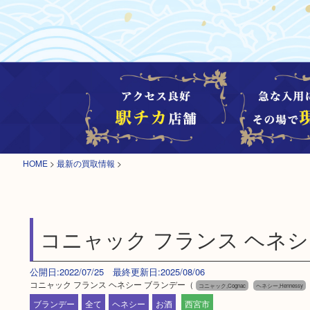
HOME
>
最新の買取情報
>
コニャック フランス ヘネシ
公開日:2022/07/25 最終更新日:2025/08/06
コニャック フランス ヘネシー ブランデー（
コニャック,Cognac
ヘネシー,Hennessy
ブランデー
全て
ヘネシー
お酒
西宮市