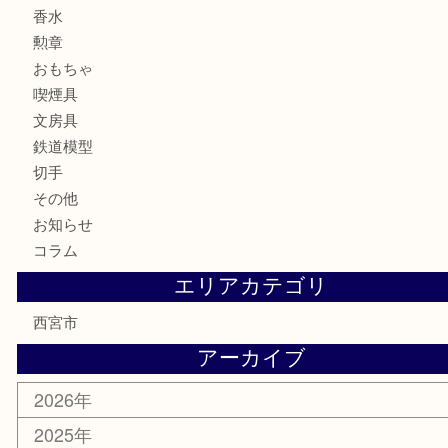
財布
ブランド
時計
カメラ
お酒
骨董品
金製品
銀製品
古美術品
食器
テレホンカード
商品券
金券
株主優待券
はがき
古銭