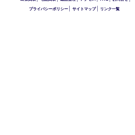
2026年
2025年
2024年
2023年
2022年
買取大吉 西宮アクタ店
〒663-8035 兵庫県西宮市北口町1番1号
アクタ西宮西館 1階
TEL 0120-307-639 FAX 0798-39-7666
営業時間 10：00～19：00
定休日：年中無休（年末年始を除く）
古物商許可証
兵庫県公安委員会 第631121200007号