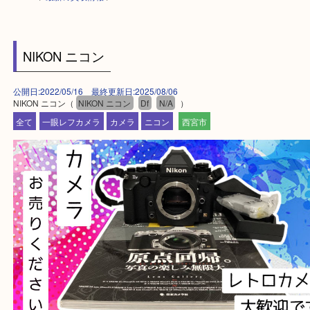
HOME
>
最新の買取情報
>
NIKON ニコン
公開日:2022/05/16 最終更新日:2025/08/06
NIKON ニコン（
NIKON ニコン
Df
N/A
）
全て
一眼レフカメラ
カメラ
ニコン
西宮市