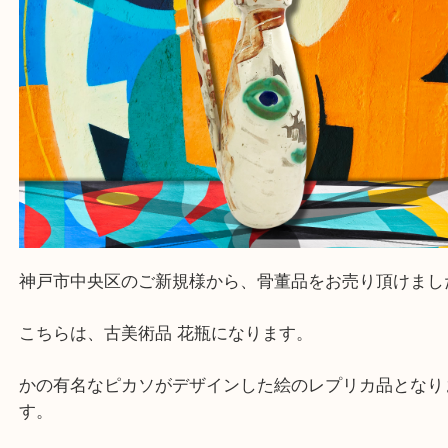
皆様のご来店を従業員一同、心からお待ちしており
Facebook
Twitter
Line
骨董品 古美術品 ピカソ レプリカ
公開日:2022/08/06 最終更新日:2025/08/06
骨董品 古美術品 ピカソ レプリカ（
骨董品 古美術品
ピカソ レプリカ
全て
絵画
骨董品
古美術品
西宮市