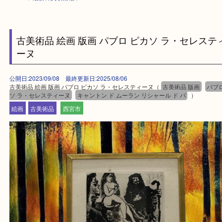
HOME
>
最新の買取情報
>
古美術品 絵画 版画 パブロ ピカソ ラ・セレ
ーヌ
公開日:2023/09/08 最終更新日:2025/08/06
古美術品 絵画 版画 パブロ ピカソ ラ・セレスティーヌ（
古美術品 版画
ソ ラ・セレスティーヌ
キャントン ド ムーラン リシャール ド バ
）
絵画
古美術品
西宮市