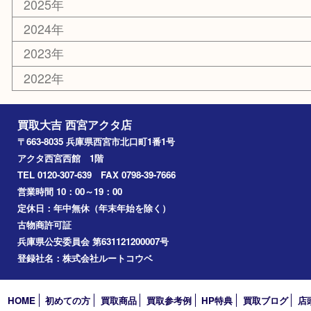
銀製品
古美術品
食器
テレホンカード
商品券
金券
株主優待券
はがき
古銭
金貨
記念メダル
香水
勲章
おもちゃ
喫煙具
文房具