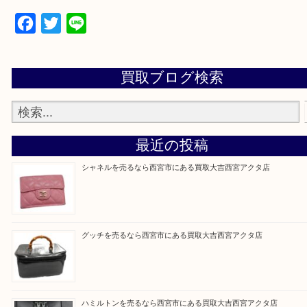
★最寄り駅★
西宮北口駅
アクタ西宮の西館一階です。