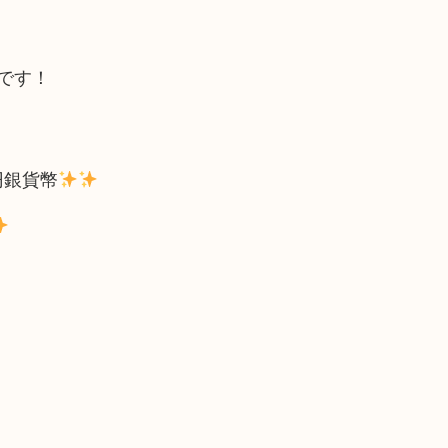
です！
円銀貨幣
！