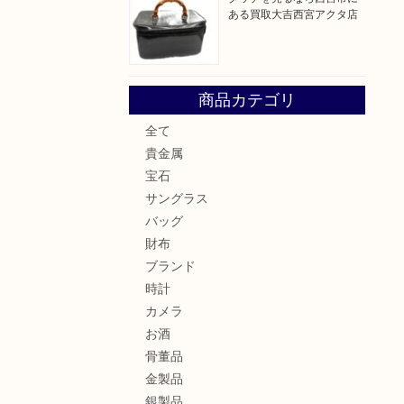
ある買取大吉西宮アクタ店
商品カテゴリ
全て
貴金属
宝石
サングラス
バッグ
財布
ブランド
時計
カメラ
お酒
骨董品
金製品
銀製品