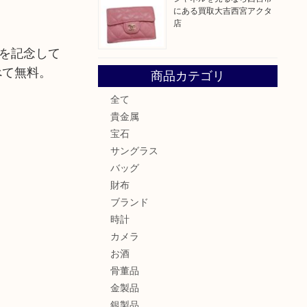
にある買取大吉西宮アクタ
店
を記念して
べて無料。
商品カテゴリ
全て
貴金属
宝石
サングラス
バッグ
財布
ブランド
時計
カメラ
お酒
骨董品
金製品
銀製品