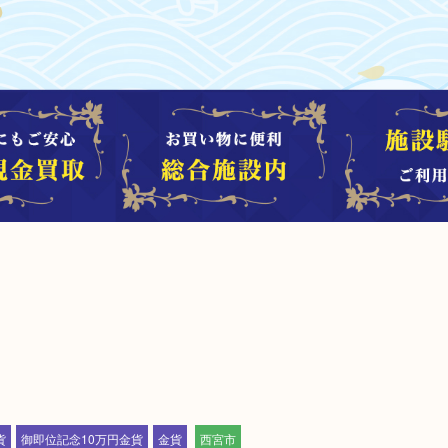
貨
御即位記念10万円金貨
金貨
西宮市