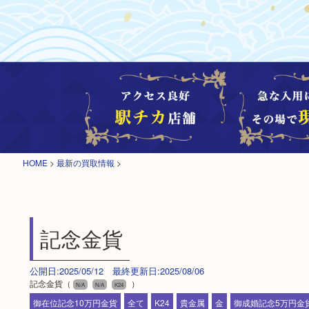
HOME
>
最新の買取情報
>
記念金貨
公開日:2025/05/12 最終更新日:2025/08/06
記念金貨（
）
N/A
N/A
K24
御在位記念10万円金貨
全て
K24
貴金属
金
御成婚記念5万円金