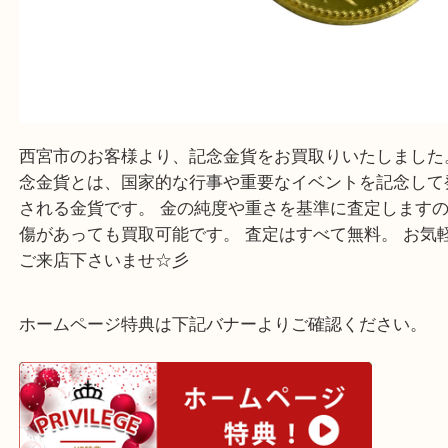
『大吉西宮アクタ店に来てよかった！』
と思って頂けるよう 精一杯のご案内をいたします
皆様のご来店を従業員一同、心からお待ちしており
Facebook
Twitter
Line
記念金貨
公開日:2025/05/12 最終更新日:2025/08/06
記念金貨（
N/A
N/A
K24
）
御在位記念10万円金貨
全て
K24
貴金属
金
御成婚記念5万円金