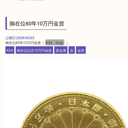
HOME
>
最新の買取情報
>
御在位60年10万円金貨
公開日:2026/05/23
御在位60年10万円金貨（
K24 24金
）
K24
御在位記念10万円金貨
貴金属
金
金貨