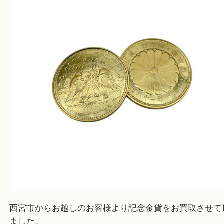
上記地域にない場合も、ご相談下さい。
※品数が多い時・外出できない時・重い時、まとめ
しい時などにご利用下さいませ。
『大吉西宮アクタ店に来てよかった！』
と思って頂けるよう 精一杯のご案内をいたします
皆様のご来店を従業員一同、心からお待ちしており
Facebook
Twitter
Line