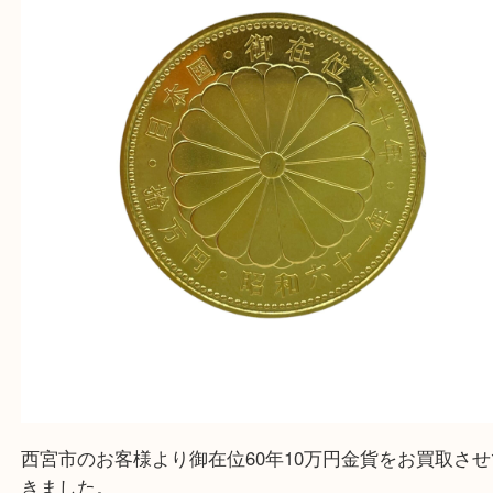
皆様のご来店を従業員一同、心からお待ちしており
Facebook
Twitter
Line
御在位60年10万円金貨
公開日:2025/08/29
御在位60年10万円金貨（
24K
）
K24
御在位記念10万円金貨
貴金属
金
金貨