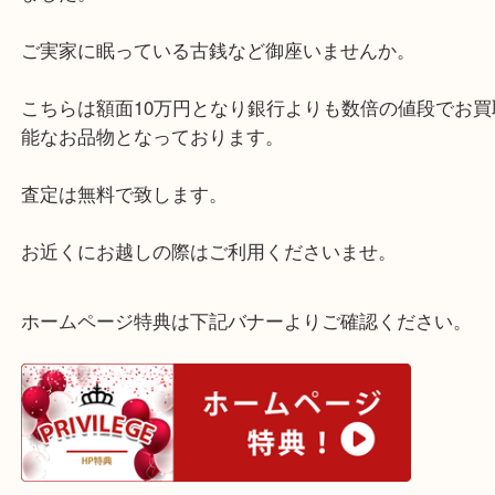
記念金貨
公開日:2025/06/26 最終更新日:2025/08/06
記念金貨（
N/A
N/A
K24
）
全て
K24
御在位記念10万円金貨
貴金属
金
金貨
西宮市