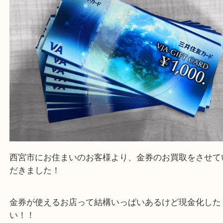
と思って頂けるよう 精一杯のご案内をいたします
皆様のご来店を従業員一同、心からお待ちしており
Facebook
Twitter
Line
金券 ギフトカード
公開日:2022/08/01 最終更新日:2025/08/06
金券 ギフトカード（
金券 商品券
VJAギフトカード
N/A
）
全て
金券
西宮市