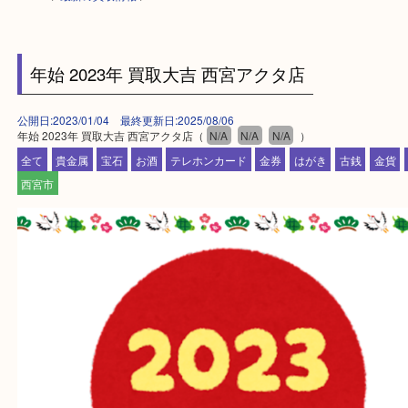
HOME
>
最新の買取情報
>
年始 2023年 買取大吉 西宮アクタ店
公開日:2023/01/04 最終更新日:2025/08/06
年始 2023年 買取大吉 西宮アクタ店（
N/A
N/A
N/A
）
全て
貴金属
宝石
お酒
テレホンカード
金券
はがき
古銭
西宮市