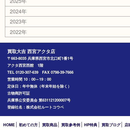
銀製品
古美術品
食器
テレホンカード
商品券
金券
株主優待券
はがき
古銭
金貨
記念メダル
香水
勲章
おもちゃ
喫煙具
文房具