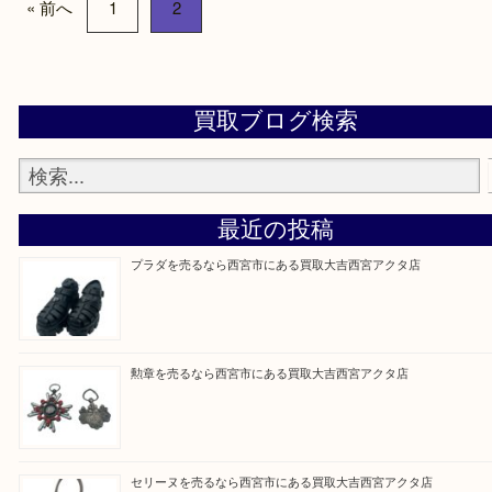
★最寄り駅★
西宮北口駅
アクタ西宮の西館一階です。
★当店の特徴★