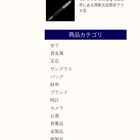
市にある買取大吉西宮アク
タ店
商品カテゴリ
全て
貴金属
宝石
サングラス
バッグ
財布
ブランド
時計
カメラ
お酒
骨董品
金製品
銀製品