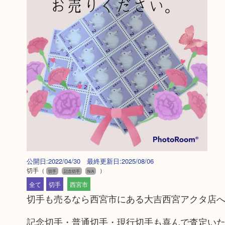
公開日:2022/04/30 最終更新日:2025/08/06
切手
（
）
切手
記念切手
N/A
全て
切手
西宮市
切手も売るなら西宮市にある大吉西宮アクタ店
記念切手・普通切手・現行切手も喜んで査定い