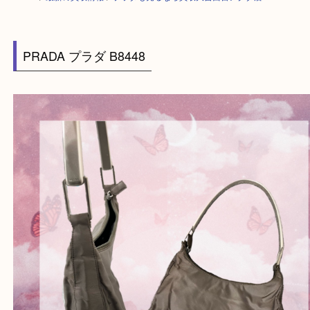
HOME
>
最新の買取情報
>
プラダも売るなら買取大吉西宮アクタ店
PRADA プラダ B8448