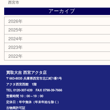
金券
株主優待券
はがき
古銭
金貨
記念メダル
香水
勲章
おもちゃ
喫煙具
文房具
鉄道模型
切手
その他
お知らせ
コラム