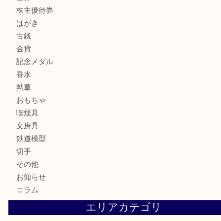
貴金属
宝石
サングラス
バッグ
財布
ブランド
時計
カメラ
お酒
骨董品
金製品
銀製品
古美術品
食器
テレホンカード
商品券