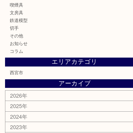
時計
カメラ
お酒
骨董品
金製品
銀製品
古美術品
食器
テレホンカード
商品券
金券
株主優待券
はがき
古銭
金貨
記念メダル