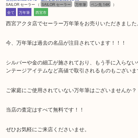
公開日:2022/05/12 最終更新日:2025/08/06
SAILOR セーラー
（
SAILOR セーラー
万年筆
ペン先 14K
）
全て
万年筆
西宮市
西宮アクタ店でセーラー万年筆をお売りいただきま
今、万年筆は過去の名品が注目されています！！！
シルバーや金の細工が施されており、もう手に入ら
ンテージアイテムなど高値で取引されるものもござ