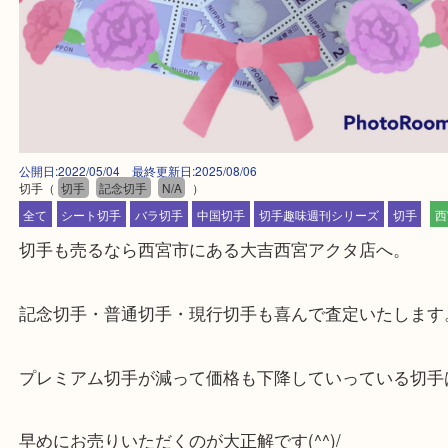
公開日:2022/05/04 最終更新日:2025/08/06
切手
（
切手
記念切手
N/A
）
全て
シート切手
バラ切手
中国切手
切手趣味週刊シリーズ
切
切手も売るなら西宮市にある大吉西宮アクタ店へ。
記念切手・普通切手・現行切手も喜んで査定いたし