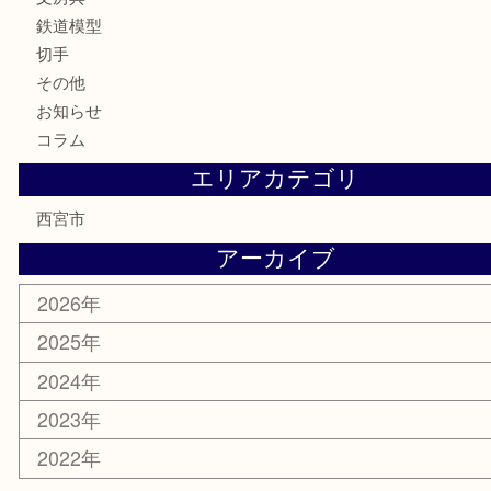
骨董品
金製品
銀製品
古美術品
食器
テレホンカード
商品券
金券
株主優待券
はがき
古銭
金貨
記念メダル
香水
勲章
おもちゃ