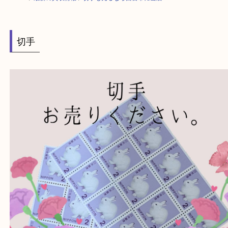
HOME
>
最新の買取情報
>
切手も売るなら西宮市に当店へ
切手