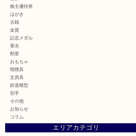
貴金属
宝石
サングラス
バッグ
財布
ブランド
時計
カメラ
お酒
骨董品
金製品
銀製品
古美術品
食器
テレホンカード
商品券