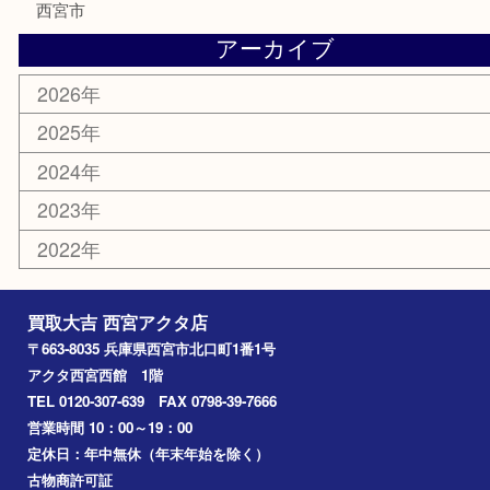
金券
株主優待券
はがき
古銭
金貨
記念メダル
香水
勲章
おもちゃ
喫煙具
文房具
鉄道模型
切手
その他
お知らせ
コラム