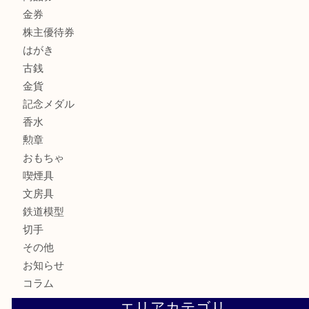
全て
貴金属
宝石
サングラス
バッグ
財布
ブランド
時計
カメラ
お酒
骨董品
金製品
銀製品
古美術品
食器
テレホンカード