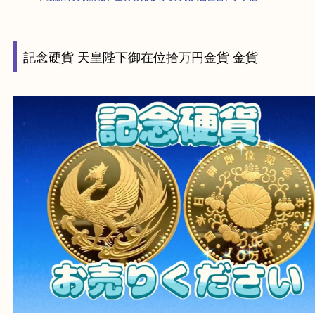
HOME
>
最新の買取情報
>
金貨も売るなら買取大吉西宮アクタ店
記念硬貨 天皇陛下御在位拾万円金貨 金貨