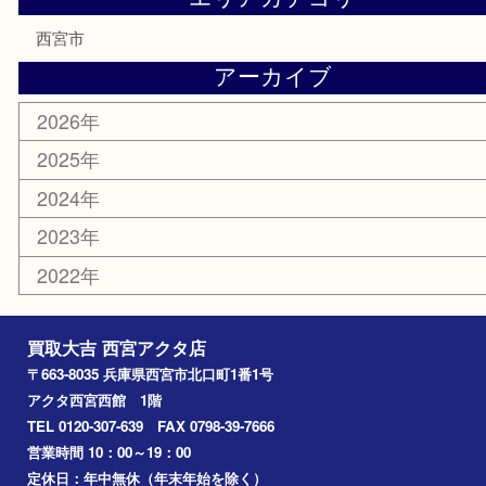
商品券
金券
株主優待券
はがき
古銭
金貨
記念メダル
香水
勲章
おもちゃ
喫煙具
文房具
鉄道模型
切手
その他
お知らせ