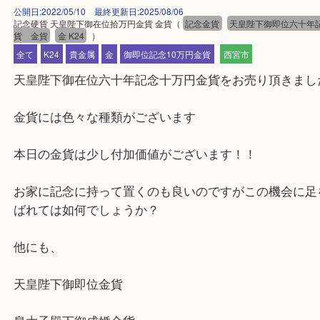
公開日:2022/05/10 最終更新日:2025/08/06
記念硬貨 天皇陛下御在位拾万円金貨 金貨
（
記念金貨
天皇陛下御即位
貨 金貨
金 K24
）
全て
K24
貴金属
金
御即位記念10万円金貨
西宮市
天皇陛下御在位六十年記念十万円金貨をお売り頂き
金貨には色々な種類がございます
本日の金貨は少し付加価値がございます！！
お家に記念に持って置くのも良いのですがこの機会
ばれては如何でしょうか？