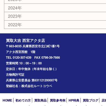
古銭
金貨
記念メダル
香水
勲章
おもちゃ
喫煙具
文房具
鉄道模型
切手
その他
お知らせ
コラム
エリアカテゴリ
西宮市