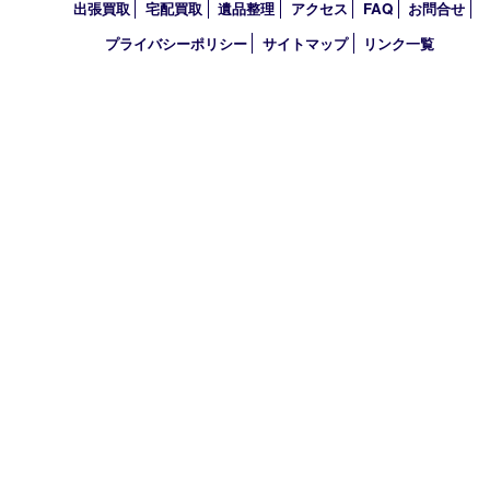
アーカイブ
2026年
2025年
2024年
2023年
2022年
買取大吉 西宮アクタ店
〒663-8035 兵庫県西宮市北口町1番1号
アクタ西宮西館 1階
TEL 0120-307-639 FAX 0798-39-7666
営業時間 10：00～19：00
定休日：年中無休（年末年始を除く）
古物商許可証