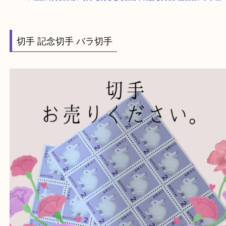
HOME
>
最新の買取情報
>
切手も売るなら西宮市にある買取大吉西宮アク
切手 記念切手 バラ切手