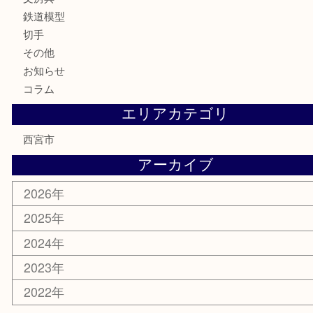
骨董品
金製品
銀製品
古美術品
食器
テレホンカード
商品券
金券
株主優待券
はがき
古銭
金貨
記念メダル
香水
勲章
おもちゃ