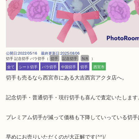
公開日:2022/05/16 最終更新日:2025/08/06
切手 記念切手 バラ切手
（
切手
記念切手
N/A
）
全て
シート切手
バラ切手
中国切手
切手
西宮市
切手も売るなら西宮市にある大吉西宮アクタ店へ。
記念切手・普通切手・現行切手も喜んで査定いたし