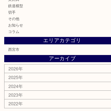
骨董品
金製品
銀製品
古美術品
食器
テレホンカード
商品券
金券
株主優待券
はがき
古銭
金貨
記念メダル
香水
勲章
おもちゃ