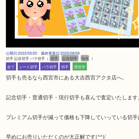
公開日:2022/05/20 最終更新日:2025/08/06
切手 記念切手 バラ切手
（
切手
記念切手
N/A
）
全て
シート切手
バラ切手
切手
西宮市
切手も売るなら西宮市にある大吉西宮アクタ店へ。
記念切手・普通切手・現行切手も喜んで査定いたし