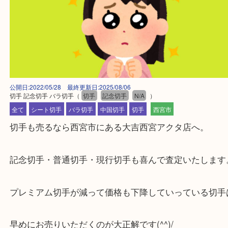
公開日:2022/05/28 最終更新日:2025/08/06
切手 記念切手 バラ切手
（
切手
記念切手
N/A
）
全て
シート切手
バラ切手
中国切手
切手
西宮市
切手も売るなら西宮市にある大吉西宮アクタ店へ。
記念切手・普通切手・現行切手も喜んで査定いたし