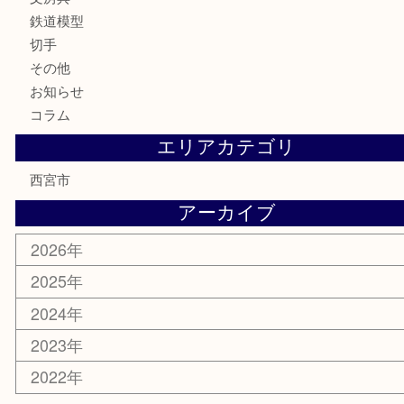
骨董品
金製品
銀製品
古美術品
食器
テレホンカード
商品券
金券
株主優待券
はがき
古銭
金貨
記念メダル
香水
勲章
おもちゃ