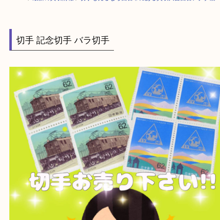
HOME
>
最新の買取情報
>
切手も売るなら西宮市にある買取大吉西宮アク
切手 記念切手 バラ切手