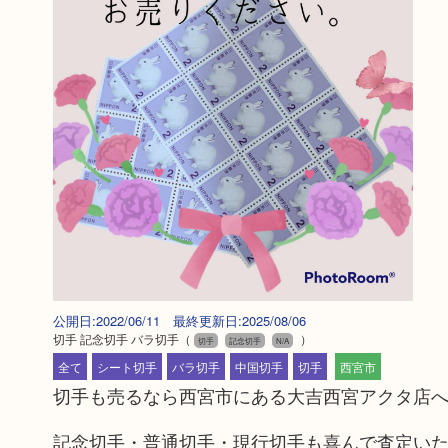
公開日:2022/06/11 最終更新日:2025/08/06
切手 記念切手 バラ切手
（
）
切手
記念切手
N/A
全て
シート切手
バラ切手
中国切手
切手
西宮市
切手も売るなら西宮市にある大吉西宮アクタ店
記念切手・普通切手・現行切手も喜んで査定い