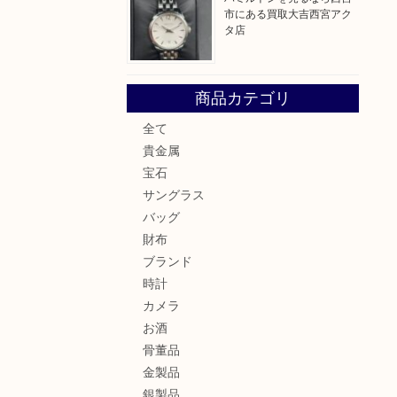
市にある買取大吉西宮アク
タ店
商品カテゴリ
全て
貴金属
宝石
サングラス
バッグ
財布
ブランド
時計
カメラ
お酒
骨董品
金製品
銀製品