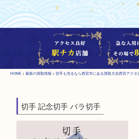
HOME
>
最新の買取情報
>
切手も売るなら西宮市にある買取大吉西宮アクタ
切手 記念切手 バラ切手