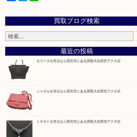
※品数が多い時・外出できない時・重い時、まとめ
しい時などにご利用下さいませ。
『大吉西宮アクタ店に来てよかった！』
と思って頂けるよう 精一杯のご案内をいたします
皆様のご来店を従業員一同、心からお待ちしており
Facebook
Twitter
Line
買取ブログ検索