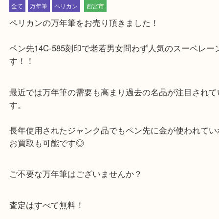
公開日:2022/06/27 最終更新日:2025/08/06
ペリカン 万年筆 スーベレーン
（
pelikan ペリカン
スーベレーン
ペン
全て
万年筆
ペリカン
西宮市
ペリカンの万年筆をお売り頂きました！
ペン先14C-585刻印で老若男女問わず人気のスーベ
す！！
最近では万年筆の需要も高まり過去の名品が注目さ
す。
長年使用されたジャンク品でもペン先に金が使われ
お買取も可能です◎