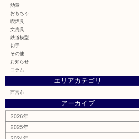
時計
カメラ
お酒
骨董品
金製品
銀製品
古美術品
食器
テレホンカード
商品券
金券
株主優待券
はがき
古銭
金貨
記念メダル