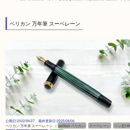
HOME
>
最新の買取情報
>
万年筆も売るなら西宮市にある買取大吉西宮ア
ペリカン 万年筆 スーベレーン