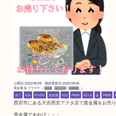
公開日:2022/06/28 最終更新日:2025/08/06
貴金属 金 プラチナ
（
）
貴金属
金プラチナ
K18 Pt900
全て
K24
Pt1000
貴金属
K22
Pt950
K21,6
金
Pt900
西宮市にある大吉西宮アクタ店で貴金属をお売
貴金属であれば・・・