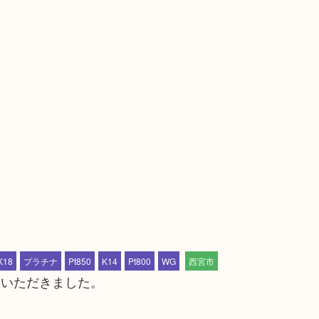
K18
プラチナ
Pt850
K14
Pt800
WG
西宮市
りいただきました。