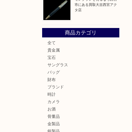
市にある買取大吉西宮アク
タ店
商品カテゴリ
全て
貴金属
宝石
サングラス
バッグ
財布
ブランド
時計
カメラ
お酒
骨董品
金製品
銀製品