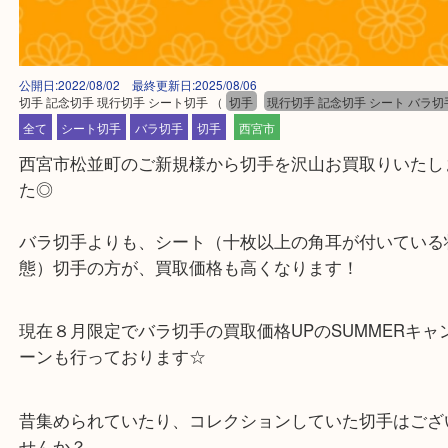
公開日:2022/08/02 最終更新日:2025/08/06
切手 記念切手 現行切手 シート切手
（
切手
現行切手 記念切手 シート 
全て
シート切手
バラ切手
切手
西宮市
西宮市松並町のご新規様から切手を沢山お買取りい
た◎
バラ切手よりも、シート（十枚以上の角耳が付いて
態）切手の方が、買取価格も高くなります！