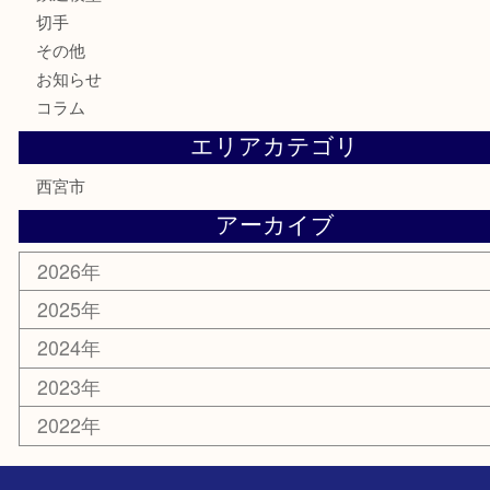
銀製品
古美術品
食器
テレホンカード
商品券
金券
株主優待券
はがき
古銭
金貨
記念メダル
香水
勲章
おもちゃ
喫煙具
文房具