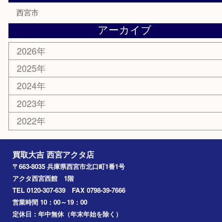
商品券
金券
株主優待券
はがき
古銭
金貨
記念メダル
香水
勲章
おもちゃ
喫煙具
文房具
鉄道模型
切手
その他
お知らせ