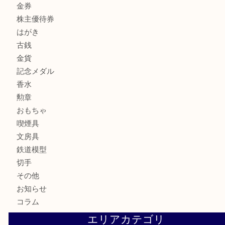
全て
貴金属
宝石
サングラス
バッグ
財布
ブランド
時計
カメラ
お酒
骨董品
金製品
銀製品
古美術品
食器
テレホンカード