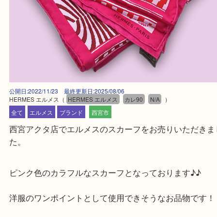
公開日:2022/11/23 最終更新日:2025/08/06
HERMES エルメス
（
HERMES エルメス
カレ90
N/A
）
全て
エルメス
ブランド
西宮市
西宮アクタ店でエルメスのスカーフをお売りいただ
た。