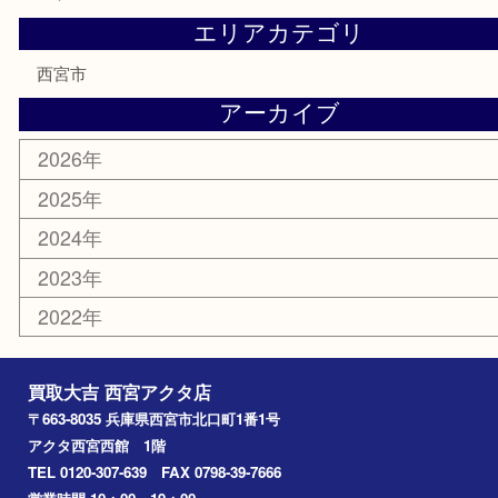
テレホンカード
商品券
金券
株主優待券
はがき
古銭
金貨
記念メダル
香水
勲章
おもちゃ
喫煙具
文房具
鉄道模型
切手
その他