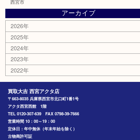
金券
株主優待券
はがき
古銭
金貨
記念メダル
香水
勲章
おもちゃ
喫煙具
文房具
鉄道模型
切手
その他
お知らせ
コラム