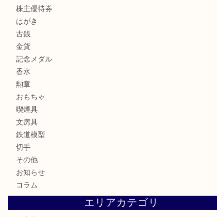
貴金属
宝石
サングラス
バッグ
財布
ブランド
時計
カメラ
お酒
骨董品
金製品
銀製品
古美術品
食器
テレホンカード
商品券