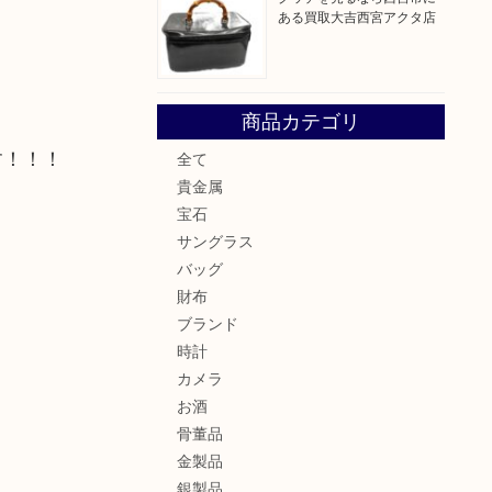
ある買取大吉西宮アクタ店
商品カテゴリ
す！！！
全て
貴金属
宝石
サングラス
バッグ
財布
ブランド
時計
カメラ
お酒
骨董品
金製品
銀製品