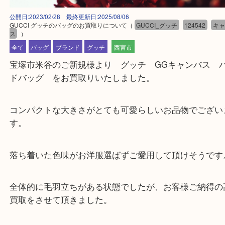
公開日:2023/02/28 最終更新日:2025/08/06
GUCCI グッチのバッグのお買取りについて
（
GUCCI_グッチ
124542
ス
）
全て
バッグ
ブランド
グッチ
西宮市
宝塚市米谷のご新規様より グッチ GGキャンバ
ドバッグ をお買取りいたしました。
コンパクトな大きさがとても可愛らしいお品物でご
す。
落ち着いた色味がお洋服選ばずご愛用して頂けそう