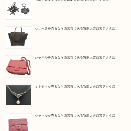
と思って頂けるよう 精一杯のご案内をいたします
皆様のご来店を従業員一同、心からお待ちしており
Facebook
Twitter
Line
買取ブログ検索
最近の投稿
勲章を売るなら西宮市にある買取大吉西宮アクタ店