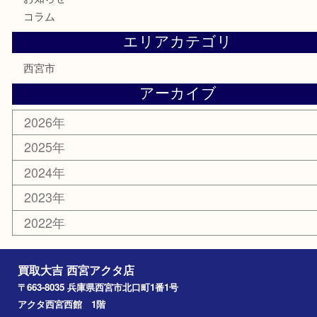
食器
テレホンカード
商品券
金券
株主優待券
はがき
古銭
金貨
記念メダル
香水
勲章
おもちゃ
喫煙具
文房具
鉄道模型
切手