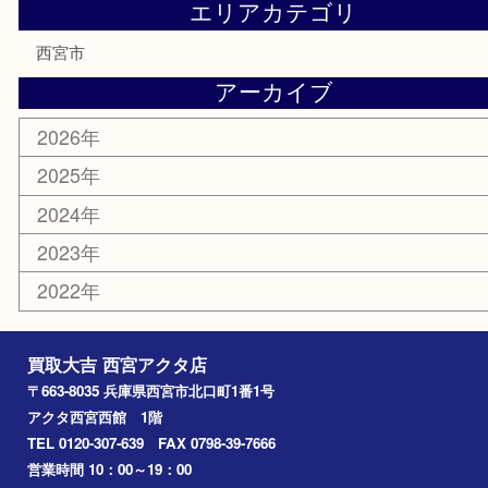
テレホンカード
商品券
金券
株主優待券
はがき
古銭
金貨
記念メダル
香水
勲章
おもちゃ
喫煙具
文房具
鉄道模型
切手
その他