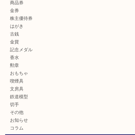
全て
貴金属
宝石
サングラス
バッグ
財布
ブランド
時計
カメラ
お酒
骨董品
金製品
銀製品
古美術品
食器