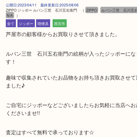
公開日:2023/04/11 最終更新日:2025/08/06
ZIPPO ジッポー ルパン三世 石川五右衛門
（
ZIPPO
ルパン三世 石
N/A
）
全て
ジッポー
喫煙具
西宮市
芦屋市の顧客様からお買取りさせて頂きました。
ルパン三世 石川五右衛門の絵柄が入ったジッポー
す！
趣味で収集されていたお品物をお持ち頂きお買取さ
ました♪