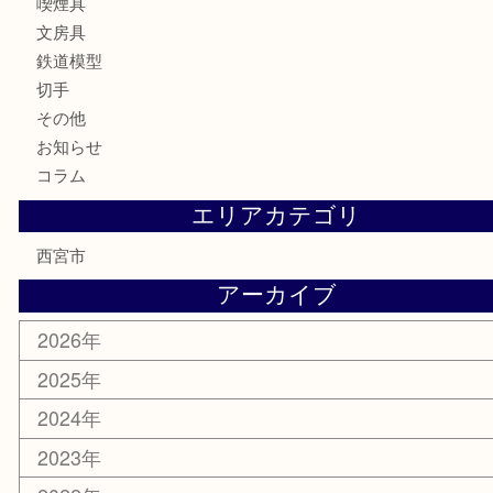
骨董品
金製品
銀製品
古美術品
食器
テレホンカード
商品券
金券
株主優待券
はがき
古銭
金貨
記念メダル
香水
勲章
おもちゃ