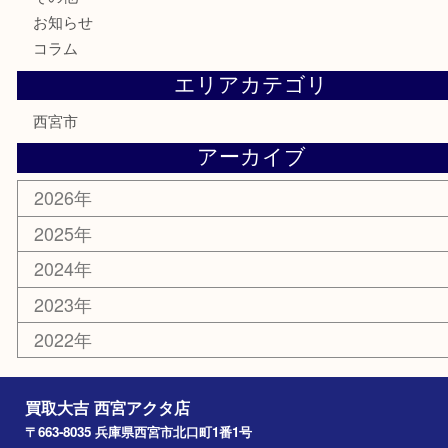
古美術品
食器
テレホンカード
商品券
金券
株主優待券
はがき
古銭
金貨
記念メダル
香水
勲章
おもちゃ
喫煙具
文房具
鉄道模型