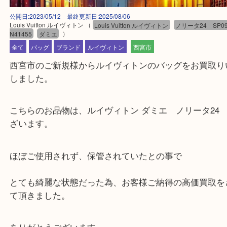
公開日:2023/05/12 最終更新日:2025/08/06
Louis Vuitton ルイヴィトン
（
Louis Vuitton ルイヴィトン
ノリータ24 
N41455
ダミエ
）
全て
バッグ
ブランド
ルイヴィトン
西宮市
西宮市のご新規様からルイヴィトンのバッグをお買
しました。
こちらのお品物は、ルイヴィトン ダミエ ノリータ
ざいます。
ほぼご使用されず、保管されていたとの事で